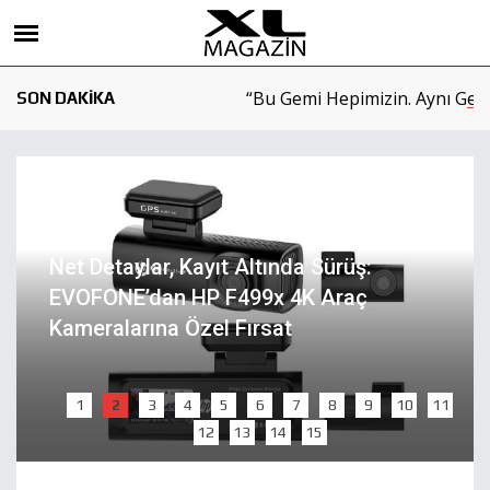
 Filmi Yayında: “Bu Gemi Hepimizin. Aynı Gemide Birlikte Güze
SON DAKİKA
Net Detaylar, Kayıt Altında Sürüş:
EVOFONE’dan HP F499x 4K Araç
Kameralarına Özel Fırsat
1
2
3
4
5
6
7
8
9
10
11
12
13
14
15