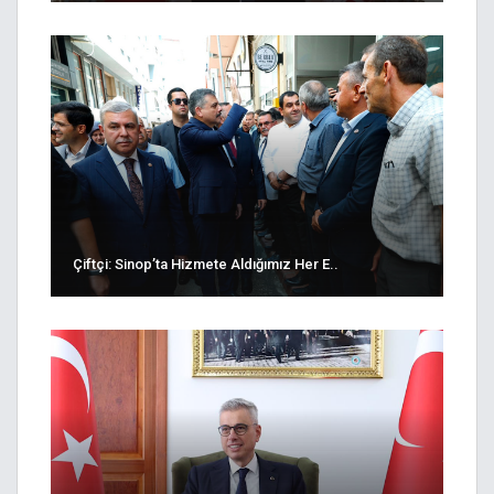
Çiftçi: Sinop’ta Hizmete Aldığımız Her E..